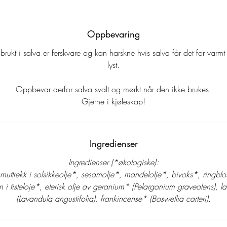
 psoriasis, brannsår, forkjølelsessår,
om mot åreknuter. Styrker synet.
 hud. Fungerer også
Oppbevaring
brukt i salva er ferskvare og kan harskne hvis salva får det for varmt e
lyst.
deres helbredende egenskaper på
Oppbevar derfor salva svalt og mørkt når den ikke brukes.
va har hatt en fin effekt på acne
Gjerne i kjøleskap!
den hjelpe flere med det?
 før bruk.
Ingredienser
Ingredienser (*økologiske):
muttrekk i solsikkeolje*, sesamolje*, mandelolje*, bivoks*, ringblom
n i tisteloje*, eterisk olje av geranium* (Pelargonium graveolens), 
(Lavandula angustifolia), frankincense* (Boswellia carteri).