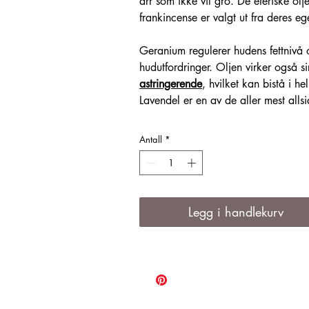
arr som ikke vil gro. De eteriske ol
frankincense er valgt ut fra deres 
Geranium regulerer hudens fettnivå 
hudutfordringer. Oljen virker også 
astringerende
, hvilket kan bistå i h
Lavendel er en av de aller mest allsi
antiseptisk, cellefornyende og sårle
lindre acne og psoriasis. Frankincens
Antall
*
betennelsesdempende og kan være ti
sår av ulik art og forebygging av arr
Salven er laget med økologisk ring
Legg i handlekurv
gard og urteri i Lom: både som uttre
uraffinert og kaldpresset solsikkeolj
Ringblomstolje har et vidt bruksomr
er krampestillende, er fin ved støt o
ved hjertebank, søvnløshet og angs