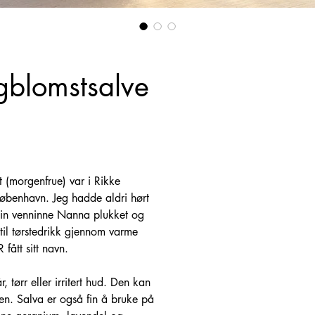
blomstsalve
t (morgenfrue) var i Rikke
København. Jeg hadde aldri hørt
in venninne Nanna plukket og
til tørstedrikk gjennom varme
ått sitt navn.
 tørr eller irritert hud. Den kan
pen. Salva er også fin å bruke på