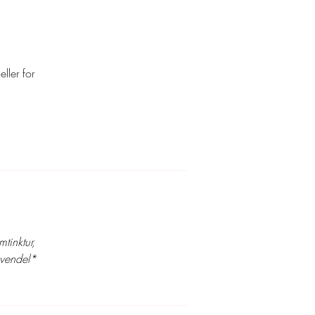
ller for
tinktur,
lavendel*