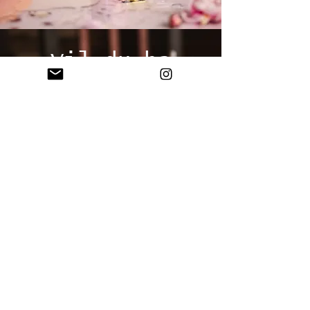
Vil du ha
nyhetsbrev?
Navn
E-post
*
Send inn
Jeg vil motta 
nyhetsbrev